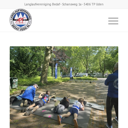
Langlaufvereniging Bedaf - Schansweg 1a - 5406 TP Uden