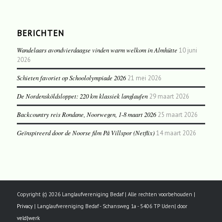
BERICHTEN
Wandelaars avondvierdaagse vinden warm welkom in Almhütte
10 juni
2026
Schieten favoriet op Schoololympiade 2026
21 mei 2026
De Nordensköldsloppet: 220 km klassiek langlaufen
29 maart 2026
Backcountry reis Rondane, Noorwegen, 1-8 maart 2026
25 maart 2026
Geïnspireerd door de Noorse film På Villspor (Netflix)
14 maart 2026
Copyright (c) 2026 Langlaufvereniging Bedaf | Alle rechten voorbehouden |
Privacy
| Langlaufvereniging Bedaf - Schansweg 1a - 5406 TP Uden| door
veld|werk