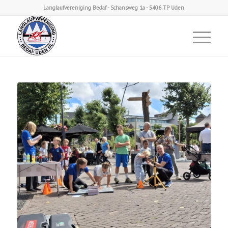
Langlaufvereniging Bedaf - Schansweg 1a - 5406 TP Uden