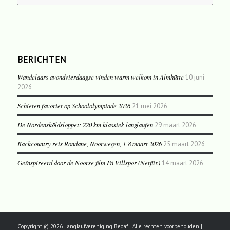
BERICHTEN
Wandelaars avondvierdaagse vinden warm welkom in Almhütte
10 juni
2026
Schieten favoriet op Schoololympiade 2026
21 mei 2026
De Nordensköldsloppet: 220 km klassiek langlaufen
29 maart 2026
Backcountry reis Rondane, Noorwegen, 1-8 maart 2026
25 maart 2026
Geïnspireerd door de Noorse film På Villspor (Netflix)
14 maart 2026
Copyright (c) 2026 Langlaufvereniging Bedaf | Alle rechten voorbehouden |