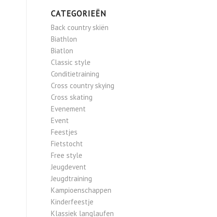
CATEGORIEËN
Back country skiën
Biathlon
Biatlon
Classic style
Conditietraining
Cross country skying
Cross skating
Evenement
Event
Feestjes
Fietstocht
Free style
Jeugdevent
Jeugdtraining
Kampioenschappen
Kinderfeestje
Klassiek langlaufen