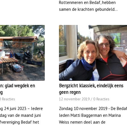
Rottenmeren en Bedaf, hebben
samen de krachten gebundeld…
n: glad wegdek en
Bergzicht klassiek, eindelijk eens
ug
geen regen
0 Reacties
12 november 2019
/
0 Reacties
g 24 juni 2023 – Iedere
Zondag 10 november 2019 - De Beda
rdag van de maand juni
leden Matti Baggerman en Marina
fvereniging Bedaf het
Weiss nemen deel aan de