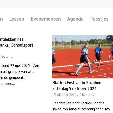
en
Lessen
Evenementen
Agenda
Feestjes
ontdekken het
dankzij Schoolsport
0 Reacties
tend 22 mei 2025 - Zo’n
n uit groep 7 van alle
 in de gemeente
Biatlon Festival in Rucphen
oen mee…
zaterdag 5 oktober 2024
13 oktober 2024
/
0 Reacties
Geschreven door Patrick Boerma
Twee top langlaufverenigingen, RW