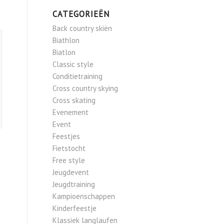
CATEGORIEËN
Back country skiën
Biathlon
Biatlon
Classic style
Conditietraining
Cross country skying
Cross skating
Evenement
Event
Feestjes
Fietstocht
Free style
Jeugdevent
Jeugdtraining
Kampioenschappen
Kinderfeestje
Klassiek langlaufen