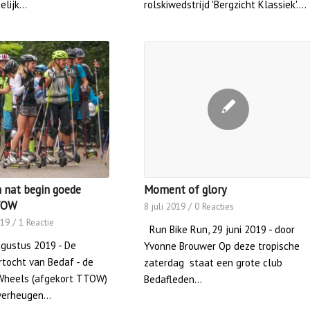
elijk…
rolskiwedstrijd 'Bergzicht Klassiek'.…
 nat begin goede
Moment of glory
TOW
8 juli 2019
/
0 Reacties
019
/
1 Reactie
Run Bike Run, 29 juni 2019 - door
gustus 2019 - De
Yvonne Brouwer Op deze tropische
ertocht van Bedaf - de
zaterdag staat een grote club
Wheels (afgekort TTOW)
Bedafleden…
 verheugen…