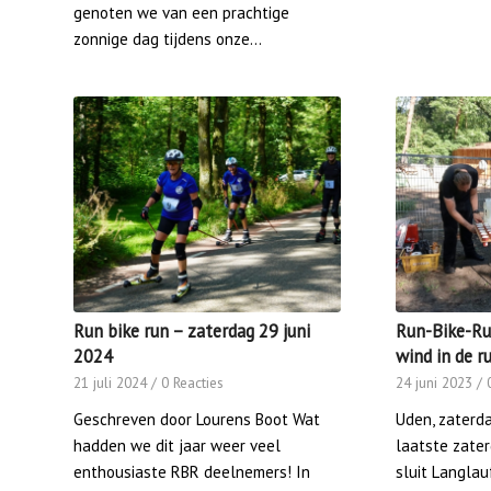
genoten we van een prachtige
zonnige dag tijdens onze…
Run bike run – zaterdag 29 juni
Run-Bike-Ru
2024
wind in de r
21 juli 2024
/
0 Reacties
24 juni 2023
/
Geschreven door Lourens Boot Wat
Uden, zaterda
hadden we dit jaar weer veel
laatste zate
enthousiaste RBR deelnemers! In
sluit Langlau