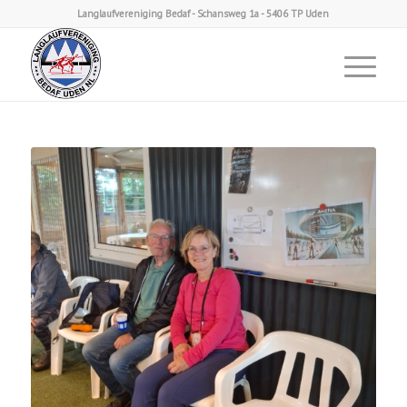
Langlaufvereniging Bedaf - Schansweg 1a - 5406 TP Uden