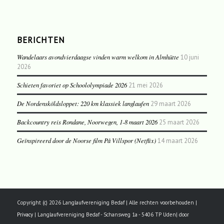
BERICHTEN
Wandelaars avondvierdaagse vinden warm welkom in Almhütte
10 juni
2026
Schieten favoriet op Schoololympiade 2026
21 mei 2026
De Nordensköldsloppet: 220 km klassiek langlaufen
29 maart 2026
Backcountry reis Rondane, Noorwegen, 1-8 maart 2026
25 maart 2026
Geïnspireerd door de Noorse film På Villspor (Netflix)
14 maart 2026
Copyright (c) 2026 Langlaufvereniging Bedaf | Alle rechten voorbehouden |
Privacy
| Langlaufvereniging Bedaf - Schansweg 1a - 5406 TP Uden| door