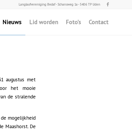
Langlaufvereniging Bedaf - Schansweg 1a - 5406 TP Uden
Nieuws
Lid worden
Foto’s
Contact
31 augustus met
door het mooie
an de stralende
 de mogelijkheid
e Maashorst. De