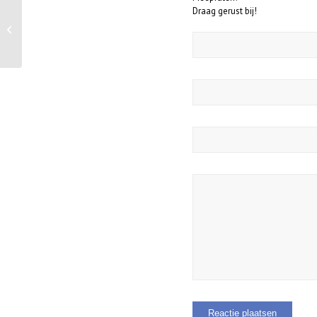
Draag gerust bij!
Olga de Bruine verkozen tot
‘Langlaufer van het jaar’