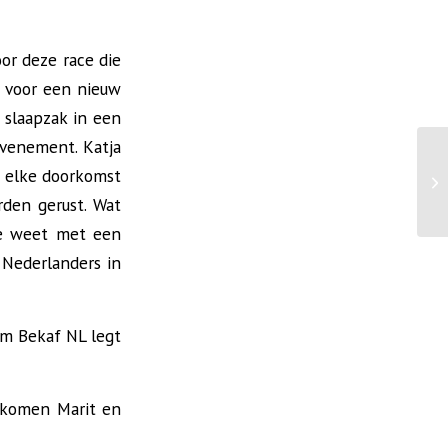
or deze race die
n voor een nieuw
n slaapzak in een
evenement. Katja
j elke doorkomst
42
rden gerust. Wat
ie weet met een
 Nederlanders in
am Bekaf NL legt
 komen Marit en