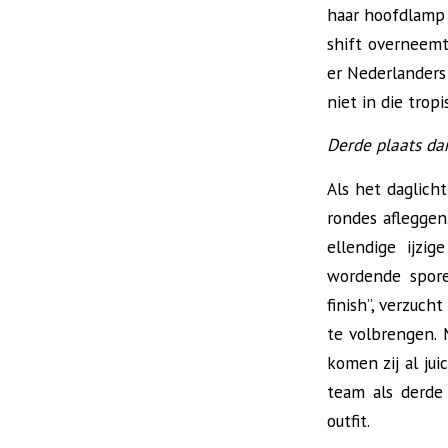
haar hoofdlamp 
shift overneemt
er Nederlander
niet in die tropi
Derde plaats da
Als het daglicht
rondes afleggen
ellendige ijzi
wordende spore
finish”, verzuch
te volbrengen.
komen zij al ju
team als derde
outfit.