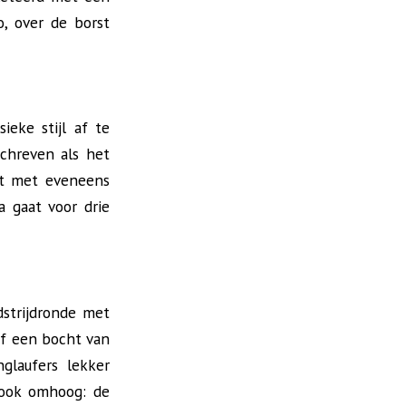
, over de borst
ieke stijl af te
schreven als het
gt met eveneens
a gaat voor drie
dstrijdronde met
ef een bocht van
glaufers lekker
 ook omhoog: de