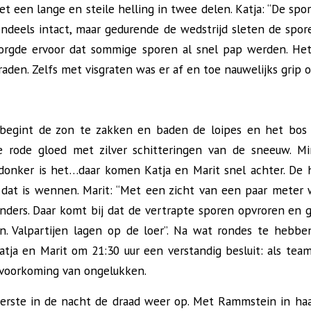
et een lange en steile helling in twee delen. Katja: “De spo
ndeels intact, maar gedurende de wedstrijd sleten de spor
zorgde ervoor dat sommige sporen al snel pap werden. Het
aden. Zelfs met visgraten was er af en toe nauwelijks grip 
 begint de zon te zakken en baden de loipes en het bos 
e rode gloed met zilver schitteringen van de sneeuw. Mi
 donker is het…daar komen Katja en Marit snel achter. De
 dat is wennen. Marit: “Met een zicht van een paar meter
nders. Daar komt bij dat de vertrapte sporen opvroren en gev
n. Valpartijen lagen op de loer”. Na wat rondes te hebbe
ja en Marit om 21:30 uur een verstandig besluit: als team 
 voorkoming van ongelukken.
eerste in de nacht de draad weer op. Met Rammstein in h