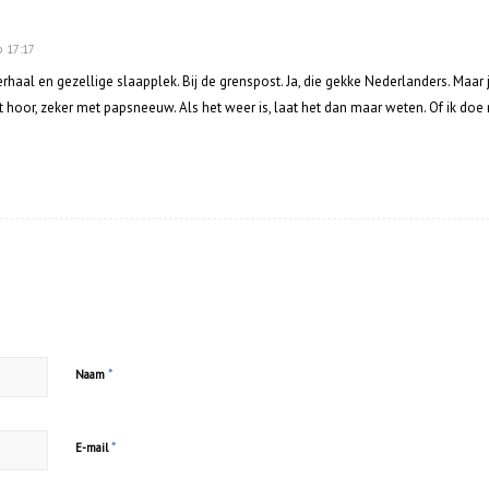
p 17:17
haal en gezellige slaapplek. Bij de grenspost. Ja, die gekke Nederlanders. Maar
 hoor, zeker met papsneeuw. Als het weer is, laat het dan maar weten. Of ik do
e
*
Naam
*
E-mail