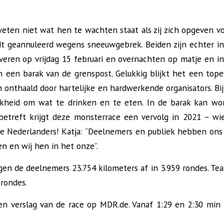
weten niet wat hen te wachten staat als zij zich opgeven vo
t geannuleerd wegens sneeuwgebrek. Beiden zijn echter i
riveren op vrijdag 15 februari en overnachten op matje en i
n een barak van de grenspost. Gelukkig blijkt het een top
 onthaald door hartelijke en hardwerkende organisators. Bi
jkheid om wat te drinken en te eten. In de barak kan wo
 betreft krijgt deze monsterrace een vervolg in 2021 – w
ie Nederlanders! Katja: “Deelnemers en publiek hebben ons
en en wij hen in het onze”.
gen de deelnemers 23.754 kilometers af in 3.959 rondes. Te
 rondes.
n verslag van de race op MDR.de. Vanaf 1:29 en 2:30 min