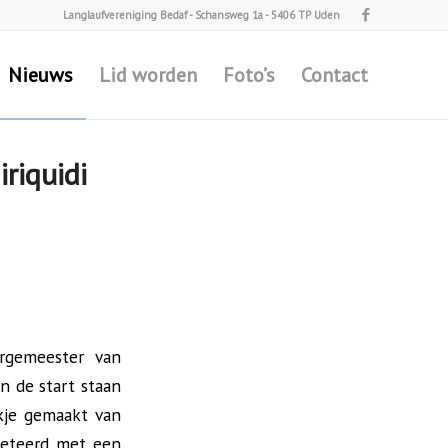
Langlaufvereniging Bedaf - Schansweg 1a - 5406 TP Uden
Nieuws
Lid worden
Foto’s
Contact
riquidi
urgemeester van
an de start staan
okje gemaakt van
leteerd met een