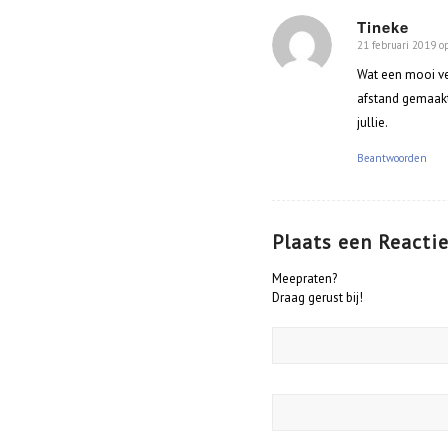
Tineke
21 februari 2019 o
zegt:
Wat een mooi ver
afstand gemaakt
jullie.
Beantwoorden
Plaats een Reacti
Meepraten?
Draag gerust bij!