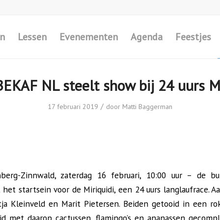
en
Lessen
Evenementen
Agenda
Feestjes
EKAF NL steelt show bij 24 uurs Mi
/
17 februari 2019
door
Matti Baggerman
enberg-Zinnwald, zaterdag 16 februari, 10:00 uur – de b
het startsein voor de Miriquidi, een 24 uurs langlaufrace. A
tja Kleinveld en Marit Pietersen. Beiden getooid in een r
aid met daarop cactussen, flamingo’s en ananassen gecomp