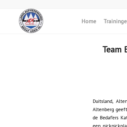
Home
Training
Team B
Duitsland, Alt
Altenberg geeft 
de Bedaf’ers Ka
een picknickpl