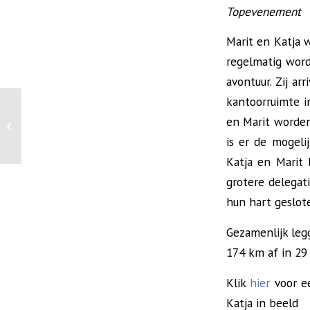
Topevenement
Marit en Katja 
regelmatig word
avontuur. Zij ar
kantoorruimte i
Bedaf Clubkampioenschappen in
en Marit worden
Nauders
is er de mogeli
Katja en Marit
grotere delegat
hun hart geslot
Gezamenlijk leg
174 km af in 29
Klik
hier
voor ee
Katja in beeld