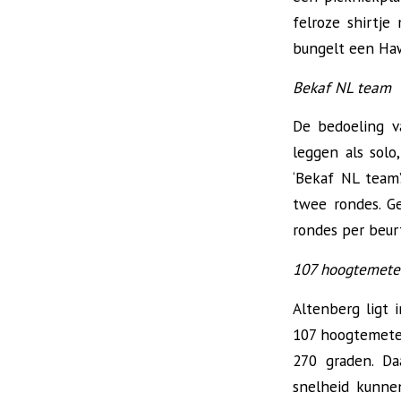
felroze shirtj
bungelt een Haw
Bekaf NL team
De bedoeling va
leggen als solo
‘Bekaf NL team
twee rondes. Ge
rondes per beur
107 hoogtemeter
Altenberg ligt 
107 hoogtemeter
270 graden. Da
snelheid kunne