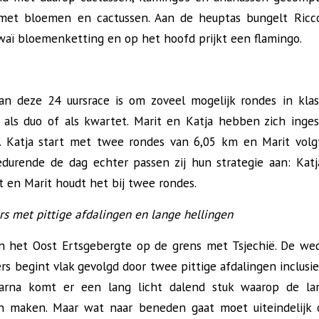
e met bloemen en cactussen. Aan de heuptas bungelt Ricco
aï bloemenketting en op het hoofd prijkt een flamingo.
n deze 24 uursrace is om zoveel mogelijk rondes in klass
, als duo of als kwartet. Marit en Katja hebben zich inge
’. Katja start met twee rondes van 6,05 km en Marit vol
durende de dag echter passen zij hun strategie aan: Katj
t en Marit houdt het bij twee rondes.
s met pittige afdalingen en lange hellingen
in het Oost Ertsgebergte op de grens met Tsjechië. De we
s begint vlak gevolgd door twee pittige afdalingen inclusi
arna komt er een lang licht dalend stuk waarop de lan
n maken. Maar wat naar beneden gaat moet uiteindelijk