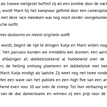
als trouwe metgezel buffelt zij als een zombie door de nacht
, wordt Marit bij het kampvuur gefilmd door een camerapl
s met deze race meedoen was nog nooit eerder voorgekomen
sche outfit.
mes duoteams en meest originele outfit
 wordt, begint de tijd te dringen. Katja en Marit willen no
. “Het parcours konden we inmiddels wel dromen: een aant
ge afdalingen af, dubbelstokkend al hobbelend over de 
n, de helling omhoog ploeteren en dubbelstok met be
t Marit. Katja eindigt als laatste. Zij weet nog net twee rond
 Met een wave van het publiek en een high five van een a
ichend even voor 10 uur over de streep. Tot hun verbazing e
 van de duo damesteams en winnen zij een prijs voor de 